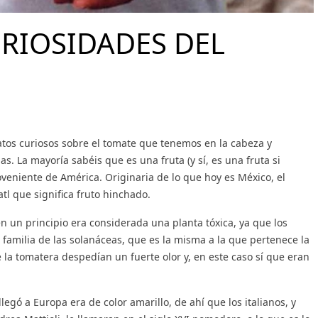
curiosos sobre el tomate
trataremos de
que tenemos en la
explicaros como
RIOSIDADES DEL
cabeza y queríamos
realizamos en...
compartir en...
Leer más
Leer más
tos curiosos sobre el tomate que tenemos en la cabeza y
. La mayoría sabéis que es una fruta (y sí, es una fruta si
oveniente de América. Originaria de lo que hoy es México, el
tl que significa fruto hinchado.
n un principio era considerada una planta tóxica, ya que los
 familia de las solanáceas, que es la misma a la que pertenece la
e la tomatera despedían un fuerte olor y, en este caso sí que eran
egó a Europa era de color amarillo, de ahí que los italianos, y