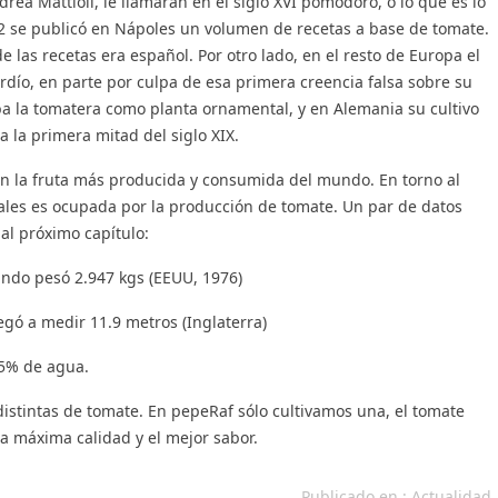
rea Mattioli, le llamaran en el siglo XVI pomodoro, o lo que es lo
 se publicó en Nápoles un volumen de recetas a base de tomate.
 las recetas era español. Por otro lado, en el resto de Europa el
rdío, en parte por culpa de esa primera creencia falsa sobre su
aba la tomatera como planta ornamental, y en Alemania su cultivo
 la primera mitad del siglo XIX.
o en la fruta más producida y consumida del mundo. En torno al
ales es ocupada por la producción de tomate. Un par de datos
al próximo capítulo:
ndo pesó 2.947 kgs (EEUU, 1976)
gó a medir 11.9 metros (Inglaterra)
5% de agua.
distintas de tomate. En pepeRaf sólo cultivamos una, el tomate
la máxima calidad y el mejor sabor.
Publicado en :
Actualidad