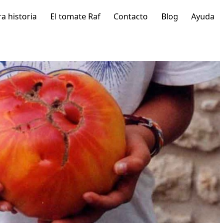
a historia
El tomate Raf
Contacto
Blog
Ayuda
Algunas
Cultivo de Tomat
curiosidades del
Raf
tomate
Os damos la bienven
Hoy os queremos
a una nueva categorí
ofrecer algunos datos
de nuestro blog, do