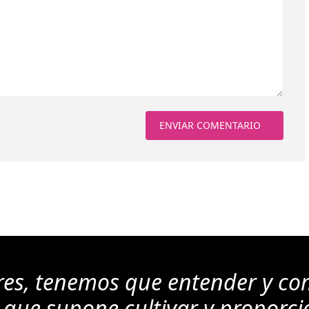
res, tenemos que entender y co
 que supone cultivar y proporci