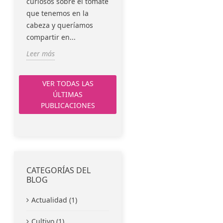
curiosos sobre el tomate
trataremos de
que tenemos en la
explicaros como
cabeza y queríamos
realizamos en...
compartir en...
Leer más
Leer más
Publicado el :
VER TODAS LAS
ÚLTIMAS
PUBLICACIONES
CATEGORÍAS DEL
BLOG
Actualidad (1)
Cultivo (1)