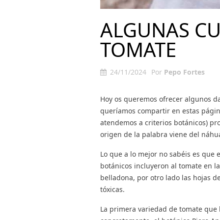
ALGUNAS CU
TOMATE
24/11/2024
Por
Pepo Fortes
Hoy os queremos ofrecer algunos da
queríamos compartir en estas páginas
atendemos a criterios botánicos) pr
origen de la palabra viene del náhua
Lo que a lo mejor no sabéis es que e
botánicos incluyeron al tomate en la
belladona, por otro lado las hojas d
tóxicas.
La primera variedad de tomate que ll