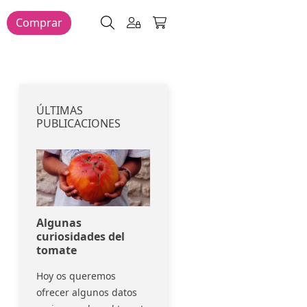
Comprar
ÚLTIMAS
PUBLICACIONES
e
Algunas
Cultivo de Tomate
curiosidades del
Raf
tomate
ida
Os damos la bienvenida
Hoy os queremos
a
a una nueva categoría
ofrecer algunos datos
nde
de nuestro blog, donde