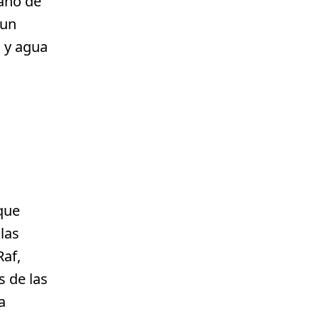
vano de
 un
o y agua
que
las
Raf,
 de las
a