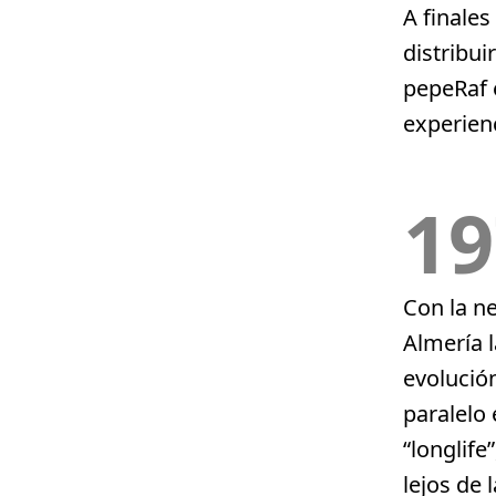
A finale
distribui
pepeRaf e
experien
19
Con la n
Almería l
evolución
paralelo
“longlife
lejos de 