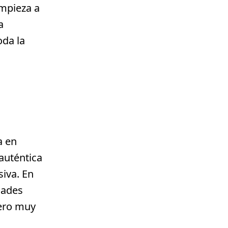
empieza a
a
oda la
a en
 auténtica
siva. En
dades
pero muy