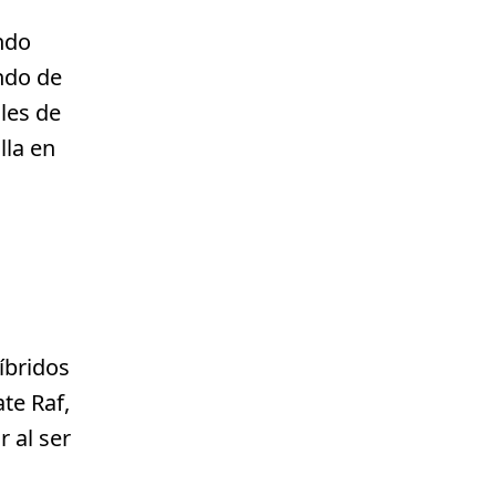
ando
ndo de
ales de
lla en
íbridos
te Raf,
 al ser