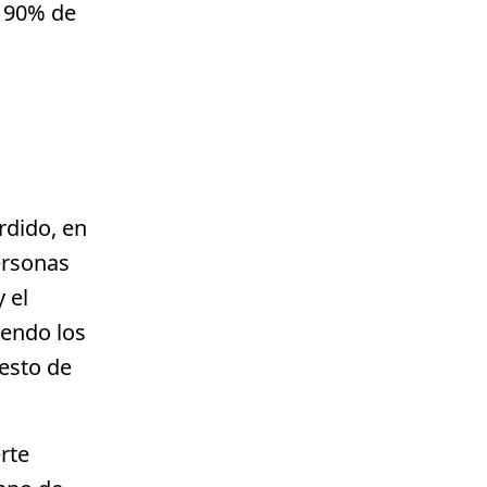
l 90% de
rdido, en
ersonas
 el
endo los
resto de
rte