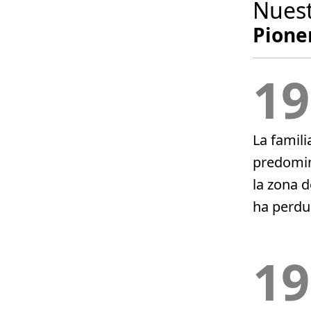
Nuest
Pioner
19
La famili
predomin
la zona 
ha perdu
19