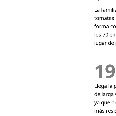
La famili
tomates 
forma con
los 70 e
lugar de 
19
Llega la 
de larga 
ya que p
más resis