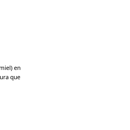
iel) en
tura que