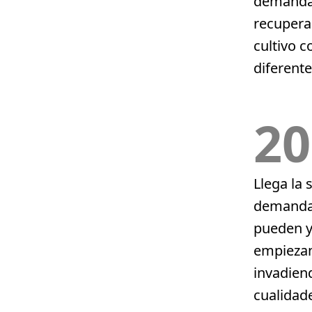
demanda, 
recuperar
cultivo c
diferente
20
Llega la 
demanda 
pueden y
empiezan
invadien
cualidade