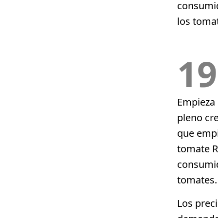
consumid
los tomat
19
Empieza 
pleno cr
que empi
tomate R
consumido
tomates.
Los preci